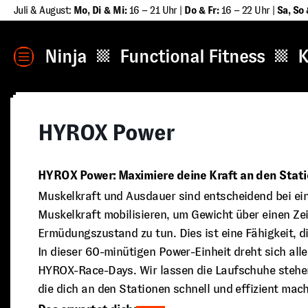
Zum
Juli & August:
Mo, Di & Mi:
16 – 21 Uhr |
Do & Fr:
16 – 22 Uhr |
Sa
,
So 
Inhalt
springen
MENÜ
Ninja
Functional Fitness
K
HYROX Power
HYROX Power: Maximiere deine Kraft an den Stati
Muskelkraft und Ausdauer sind entscheidend bei 
Muskelkraft mobilisieren, um Gewicht über einen Z
Ermüdungszustand zu tun. Dies ist eine Fähigkeit, d
In dieser 60-minütigen Power-Einheit dreht sich all
HYROX-Race-Days. Wir lassen die Laufschuhe stehen
die dich an den Stationen schnell und effizient mach