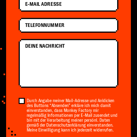
E-Mail Adresse
Telefonnummer
Nachricht
Durch Angabe meiner Mail-Adresse und Anklicken
des Buttons “Absenden” erkläre ich mich damit
einverstanden, dass Monkey Factory mir
regelmäßig Informationen per E-Mail zusendet und
bin mit der Verarbeitung meiner persönl. Daten
gemäß der Datenschutzerklärung einverstanden.
Meine Einwilligung kann ich jederzeit widerrufen.