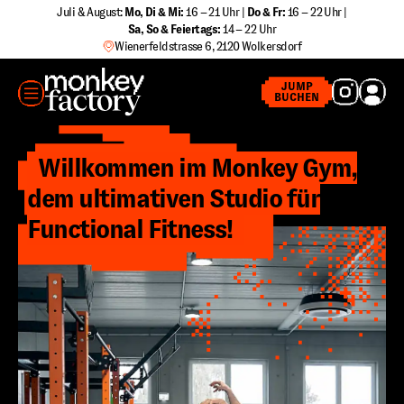
Zum
Juli & August:
Mo, Di & Mi:
16 – 21 Uhr |
Do & Fr:
16 – 22 Uhr |
Sa
,
So & Feiertags:
14 – 22 Uhr
Inhalt
Wienerfeldstrasse 6, 2120 Wolkersdorf
springen
MENÜ
JUMP
BUCHEN
Willkommen im Monkey Gym,
dem ultimativen Studio für
Functional Fitness!