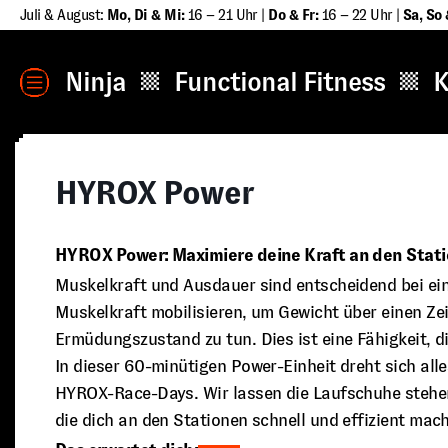
Zum
Juli & August:
Mo, Di & Mi:
16 – 21 Uhr |
Do & Fr:
16 – 22 Uhr |
Sa
,
So 
Inhalt
springen
MENÜ
Ninja
Functional Fitness
K
HYROX Power
HYROX Power: Maximiere deine Kraft an den Stati
Muskelkraft und Ausdauer sind entscheidend bei 
Muskelkraft mobilisieren, um Gewicht über einen Z
Ermüdungszustand zu tun. Dies ist eine Fähigkeit, d
In dieser 60-minütigen Power-Einheit dreht sich all
HYROX-Race-Days. Wir lassen die Laufschuhe stehen
die dich an den Stationen schnell und effizient mach