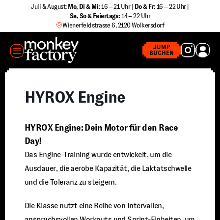
Zum
Juli & August:
Mo, Di & Mi:
16 – 21 Uhr |
Do & Fr:
16 – 22 Uhr |
Sa
,
So & Feiertags:
14 – 22 Uhr
Inhalt
Wienerfeldstrasse 6, 2120 Wolkersdorf
springen
MENÜ
JUMP
BUCHEN
HYROX Engine
HYROX Engine: Dein Motor für den Race
Day!
Das Engine-Training wurde entwickelt, um die
Ausdauer, die aerobe Kapazität, die Laktatschwelle
und die Toleranz zu steigern.
Die Klasse nutzt eine Reihe von Intervallen,
anspruchsvollen Workouts und Sprint-Einheiten, um