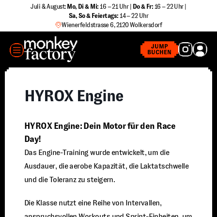
Zum
Juli & August:
Mo, Di & Mi:
16 – 21 Uhr |
Do & Fr:
16 – 22 Uhr |
Sa
,
So & Feiertags:
14 – 22 Uhr
Inhalt
Wienerfeldstrasse 6, 2120 Wolkersdorf
springen
MENÜ
JUMP
BUCHEN
HYROX Engine
HYROX Engine: Dein Motor für den Race
Day!
Das Engine-Training wurde entwickelt, um die
Ausdauer, die aerobe Kapazität, die Laktatschwelle
und die Toleranz zu steigern.
Die Klasse nutzt eine Reihe von Intervallen,
anspruchsvollen Workouts und Sprint-Einheiten, um