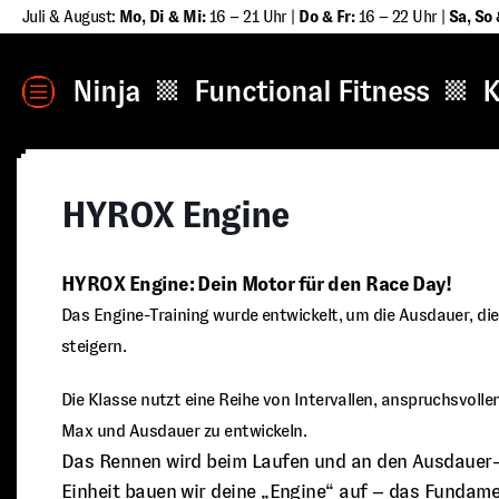
Zum
Juli & August:
Mo, Di & Mi:
16 – 21 Uhr |
Do & Fr:
16 – 22 Uhr |
Sa
,
So 
Inhalt
springen
MENÜ
Ninja
Functional Fitness
K
HYROX Engine
HYROX Engine: Dein Motor für den Race Day!
Das Engine-Training wurde entwickelt, um die Ausdauer, die
steigern.
Die Klasse nutzt eine Reihe von Intervallen, anspruchsvol
Max und Ausdauer zu entwickeln.
Das Rennen wird beim Laufen und an den Ausdauer-S
Einheit bauen wir deine „Engine“ auf – das Funda