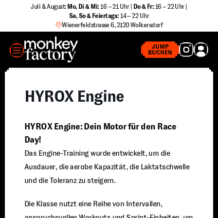
Zum
Juli & August:
Mo, Di & Mi:
16 – 21 Uhr |
Do & Fr:
16 – 22 Uhr |
Sa
,
So & Feiertags:
14 – 22 Uhr
Inhalt
Wienerfeldstrasse 6, 2120 Wolkersdorf
springen
MENÜ
JUMP
BUCHEN
HYROX Engine
HYROX Engine: Dein Motor für den Race
Day!
Das Engine-Training wurde entwickelt, um die
Ausdauer, die aerobe Kapazität, die Laktatschwelle
und die Toleranz zu steigern.
Die Klasse nutzt eine Reihe von Intervallen,
anspruchsvollen Workouts und Sprint-Einheiten, um