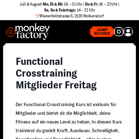
Zum
Juli & August:
Mo, Di & Mi:
16 – 21 Uhr |
Do & Fr:
16 – 22 Uhr |
Sa
,
So & Feiertags:
14 – 22 Uhr
Inhalt
Wienerfeldstrasse 6, 2120 Wolkersdorf
springen
MENÜ
JUMP
BUCHEN
Functional
Crosstraining
Mitglieder Freitag
Der Functional Crosstraining Kurs ist exklusiv für
Mitglieder und bietet dir die Möglichkeit, deine
Fitness auf ein neues Level zu heben. In diesem Kurs
trainierst du gezielt Kraft, Ausdauer, Schnelligkeit,