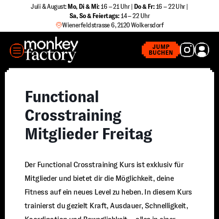
Zum
Juli & August:
Mo, Di & Mi:
16 – 21 Uhr |
Do & Fr:
16 – 22 Uhr |
Sa
,
So & Feiertags:
14 – 22 Uhr
Inhalt
Wienerfeldstrasse 6, 2120 Wolkersdorf
springen
MENÜ
JUMP
BUCHEN
Functional
Crosstraining
Mitglieder Freitag
Der Functional Crosstraining Kurs ist exklusiv für
Mitglieder und bietet dir die Möglichkeit, deine
Fitness auf ein neues Level zu heben. In diesem Kurs
trainierst du gezielt Kraft, Ausdauer, Schnelligkeit,