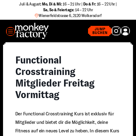
Zum
Juli & August:
Mo, Di & Mi:
16 – 21 Uhr |
Do & Fr:
16 – 22 Uhr |
Sa
,
So & Feiertags:
14 – 22 Uhr
Inhalt
Wienerfeldstrasse 6, 2120 Wolkersdorf
springen
MENÜ
JUMP
BUCHEN
Functional
Crosstraining
Mitglieder Freitag
Vormittag
Der Functional Crosstraining Kurs ist exklusiv für
Mitglieder und bietet dir die Möglichkeit, deine
Fitness auf ein neues Level zu heben. In diesem Kurs