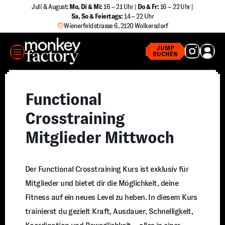
Zum
Juli & August:
Mo, Di & Mi:
16 – 21 Uhr |
Do & Fr:
16 – 22 Uhr |
Sa
,
So & Feiertags:
14 – 22 Uhr
Inhalt
Wienerfeldstrasse 6, 2120 Wolkersdorf
springen
MENÜ
JUMP
BUCHEN
Functional
Crosstraining
Mitglieder Mittwoch
Der Functional Crosstraining Kurs ist exklusiv für
Mitglieder und bietet dir die Möglichkeit, deine
Fitness auf ein neues Level zu heben. In diesem Kurs
trainierst du gezielt Kraft, Ausdauer, Schnelligkeit,