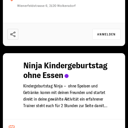
Wienerfeldstrasse 6, 2120 Wolkersdorf
ANMELDEN
Ninja Kindergeburtstag
ohne Essen
Kindergeburtstag Ninja – ohne Speisen und
Getränke: komm mit deinen Freunden und startet
direkt in deine gewählte Aktivität ein erfahrener
Trainer steht euch für 2 Stunden zur Seite damit
jeder Spaß hat und sich wohlfühlt bitte komm mit
sauberen Hallenschuhen zur Party und vergiss deine
Trinkflasche nicht Bitte beachtet unsere