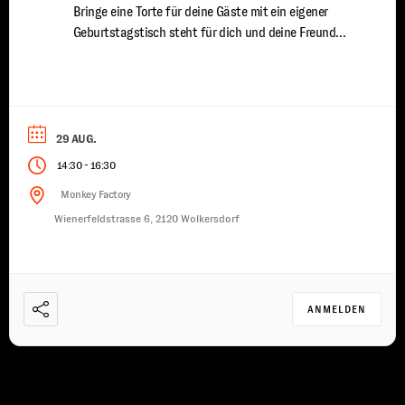
Bringe eine Torte für deine Gäste mit ein eigener
Geburtstagstisch steht für dich und deine Freunde
bereit du wirst von uns mit Speisen und Getränken
versorgt ein erfahrener Trainer steht euch für 2
Stunden zur Seite damit jeder Spaß ...
29 AUG.
-
14:30
16:30
Monkey Factory
Wienerfeldstrasse 6, 2120 Wolkersdorf
ANMELDEN