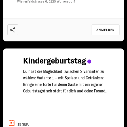
Wienerfeldstrasse 6, 2120 Wolkersdorf
ANMELDEN
Kindergeburtstag
Du hast die Möglichkeit, zwischen 2 Varianten zu
wählen: Variante 1 – mit Speisen und Getränken:
Bringe eine Torte für deine Gäste mit ein eigener
Geburtstagstisch steht für dich und deine Freunde
bereit du wirst von uns mit Speisen und Getränken
versorgt ein erfahrener Trainer steht euch für 2
Stunden zur Seite damit jeder Spaß ...
19 SEP.