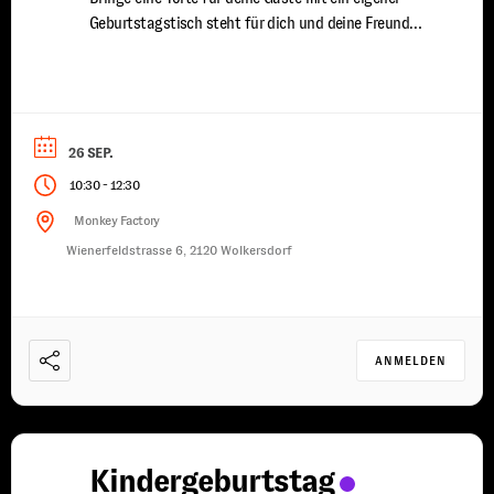
Geburtstagstisch steht für dich und deine Freunde
bereit du wirst von uns mit Speisen und Getränken
versorgt ein erfahrener Trainer steht euch für 2
Stunden zur Seite damit jeder Spaß ...
26 SEP.
-
10:30
12:30
Monkey Factory
Wienerfeldstrasse 6, 2120 Wolkersdorf
ANMELDEN
Kindergeburtstag