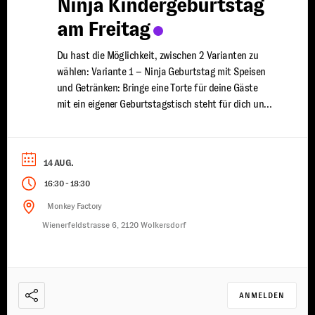
Ninja Kindergeburtstag
am Freitag
Du hast die Möglichkeit, zwischen 2 Varianten zu
wählen: Variante 1 – Ninja Geburtstag mit Speisen
und Getränken: Bringe eine Torte für deine Gäste
mit ein eigener Geburtstagstisch steht für dich und
deine Freunde bereit du wirst von uns mit Speisen
und Getränken versorgt ein erfahrener Trainer steht
euch für 2 Stunden zur Seite damit ...
14 AUG.
-
16:30
18:30
Monkey Factory
Wienerfeldstrasse 6, 2120 Wolkersdorf
ANMELDEN