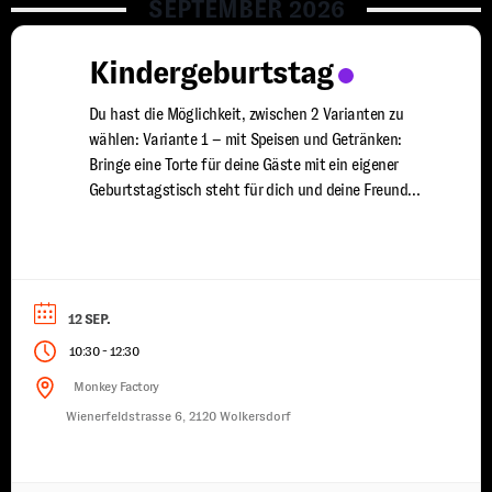
SEPTEMBER 2026
Kindergeburtstag
Du hast die Möglichkeit, zwischen 2 Varianten zu
wählen: Variante 1 – mit Speisen und Getränken:
Bringe eine Torte für deine Gäste mit ein eigener
Geburtstagstisch steht für dich und deine Freunde
bereit du wirst von uns mit Speisen und Getränken
versorgt ein erfahrener Trainer steht euch für 2
Stunden zur Seite damit jeder Spaß ...
12 SEP.
-
10:30
12:30
Monkey Factory
Wienerfeldstrasse 6, 2120 Wolkersdorf