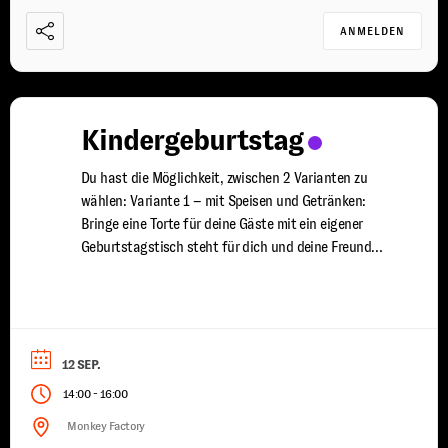
ANMELDEN
Kindergeburtstag
Du hast die Möglichkeit, zwischen 2 Varianten zu
wählen: Variante 1 – mit Speisen und Getränken:
Bringe eine Torte für deine Gäste mit ein eigener
Geburtstagstisch steht für dich und deine Freunde
bereit du wirst von uns mit Speisen und Getränken
versorgt ein erfahrener Trainer steht euch für 2
Stunden zur Seite damit jeder Spaß ...
12 SEP.
-
14:00
16:00
Monkey Factory