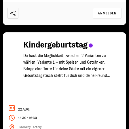
ANMELDEN
Kindergeburtstag
Du hast die Möglichkeit, zwischen 2 Varianten zu
wählen: Variante 1 – mit Speisen und Getränken:
Bringe eine Torte für deine Gäste mit ein eigener
Geburtstagstisch steht für dich und deine Freunde
bereit du wirst von uns mit Speisen und Getränken
versorgt ein erfahrener Trainer steht euch für 2
Stunden zur Seite damit jeder Spaß ...
22 AUG.
-
14:30
16:30
Monkey Factory