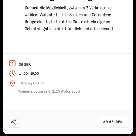
Du hast die Möglichkeit, zwischen 2 Varianten zu
wählen: Variante 1 – mit Speisen und Getränken:
Bringe eine Torte für deine Gäste mit ein eigener
Geburtstagstisch steht für dich und deine Freunde
bereit du wirst von uns mit Speisen und Getränken
versorgt ein erfahrener Trainer steht euch für 2
Stunden zur Seite damit jeder Spaß ...
26 SEP.
-
14:00
16:00
Monkey Factory
Wienerfeldstrasse 6, 2120 Wolkersdorf
ANMELDEN