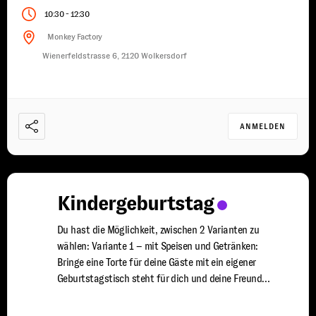
-
10:30
12:30
Monkey Factory
Wienerfeldstrasse 6, 2120 Wolkersdorf
ANMELDEN
Kindergeburtstag
Du hast die Möglichkeit, zwischen 2 Varianten zu
wählen: Variante 1 – mit Speisen und Getränken:
Bringe eine Torte für deine Gäste mit ein eigener
Geburtstagstisch steht für dich und deine Freunde
bereit du wirst von uns mit Speisen und Getränken
versorgt ein erfahrener Trainer steht euch für 2