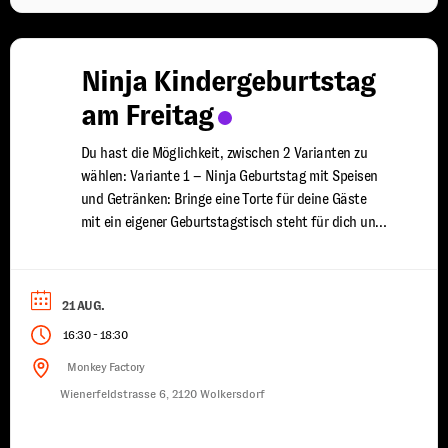
Ninja Kindergeburtstag
am Freitag
Du hast die Möglichkeit, zwischen 2 Varianten zu
wählen: Variante 1 – Ninja Geburtstag mit Speisen
und Getränken: Bringe eine Torte für deine Gäste
mit ein eigener Geburtstagstisch steht für dich und
deine Freunde bereit du wirst von uns mit Speisen
und Getränken versorgt ein erfahrener Trainer steht
euch für 2 Stunden zur Seite damit ...
21 AUG.
-
16:30
18:30
Monkey Factory
Wienerfeldstrasse 6, 2120 Wolkersdorf