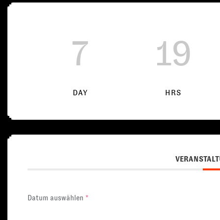
7
19
DAY
HRS
VERANSTALT
Datum auswählen
*