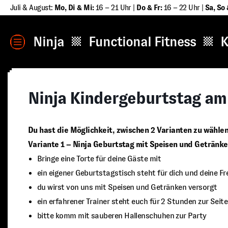
Zum
Juli & August:
Mo, Di & Mi:
16 – 21 Uhr |
Do & Fr:
16 – 22 Uhr |
Sa
,
So 
Inhalt
springen
MENÜ
Ninja
Functional Fitness
K
Ninja Kindergeburtstag am
Du hast die Möglichkeit, zwischen 2 Varianten zu wählen
Variante 1 – Ninja Geburtstag mit Speisen und Getränke
Bringe eine Torte für deine Gäste mit
ein eigener Geburtstagstisch steht für dich und deine Fr
du wirst von uns mit Speisen und Getränken versorgt
ein erfahrener Trainer steht euch für 2 Stunden zur Seit
bitte komm mit sauberen Hallenschuhen zur Party