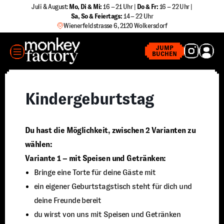
Zum
Juli & August:
Mo, Di & Mi:
16 – 21 Uhr |
Do & Fr:
16 – 22 Uhr |
Sa
,
So & Feiertags:
14 – 22 Uhr
Inhalt
Wienerfeldstrasse 6, 2120 Wolkersdorf
springen
MENÜ
JUMP
BUCHEN
Kindergeburtstag
Du hast die Möglichkeit, zwischen 2 Varianten zu
wählen:
Variante 1 – mit Speisen und Getränken:
Bringe eine Torte für deine Gäste mit
ein eigener Geburtstagstisch steht für dich und
deine Freunde bereit
du wirst von uns mit Speisen und Getränken