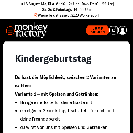
Zum
Juli & August:
Mo, Di & Mi:
16 – 21 Uhr |
Do & Fr:
16 – 22 Uhr |
Sa
,
So & Feiertags:
14 – 22 Uhr
Inhalt
Wienerfeldstrasse 6, 2120 Wolkersdorf
springen
MENÜ
JUMP
BUCHEN
Kindergeburtstag
Du hast die Möglichkeit, zwischen 2 Varianten zu
wählen:
Variante 1 – mit Speisen und Getränken:
Bringe eine Torte für deine Gäste mit
ein eigener Geburtstagstisch steht für dich und
deine Freunde bereit
du wirst von uns mit Speisen und Getränken