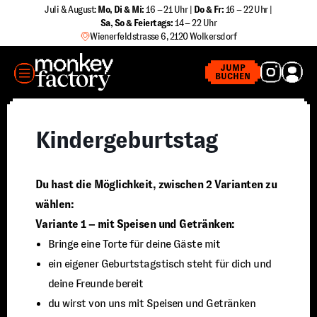
Zum
Juli & August:
Mo, Di & Mi:
16 – 21 Uhr |
Do & Fr:
16 – 22 Uhr |
Sa
,
So & Feiertags:
14 – 22 Uhr
Inhalt
Wienerfeldstrasse 6, 2120 Wolkersdorf
springen
MENÜ
JUMP
BUCHEN
Kindergeburtstag
Du hast die Möglichkeit, zwischen 2 Varianten zu
wählen:
Variante 1 – mit Speisen und Getränken:
Bringe eine Torte für deine Gäste mit
ein eigener Geburtstagstisch steht für dich und
deine Freunde bereit
du wirst von uns mit Speisen und Getränken