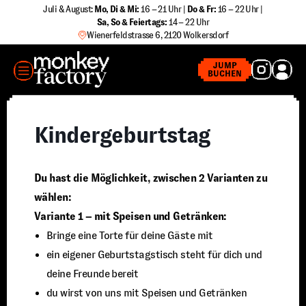
Zum
Juli & August:
Mo, Di & Mi:
16 – 21 Uhr |
Do & Fr:
16 – 22 Uhr |
Sa
,
So & Feiertags:
14 – 22 Uhr
Inhalt
Wienerfeldstrasse 6, 2120 Wolkersdorf
springen
MENÜ
JUMP
BUCHEN
Kindergeburtstag
Du hast die Möglichkeit, zwischen 2 Varianten zu
wählen:
Variante 1 – mit Speisen und Getränken:
Bringe eine Torte für deine Gäste mit
ein eigener Geburtstagstisch steht für dich und
deine Freunde bereit
du wirst von uns mit Speisen und Getränken