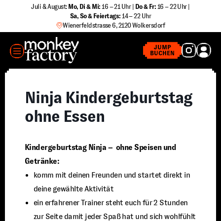
Zum
Juli & August:
Mo, Di & Mi:
16 – 21 Uhr |
Do & Fr:
16 – 22 Uhr |
Sa
,
So & Feiertags:
14 – 22 Uhr
Inhalt
Wienerfeldstrasse 6, 2120 Wolkersdorf
springen
MENÜ
JUMP
BUCHEN
Ninja Kindergeburtstag
ohne Essen
Kindergeburtstag Ninja – ohne Speisen und
Getränke:
komm mit deinen Freunden und startet direkt in
deine gewählte Aktivität
ein erfahrener Trainer steht euch für 2 Stunden
zur Seite damit jeder Spaß hat und sich wohlfühlt