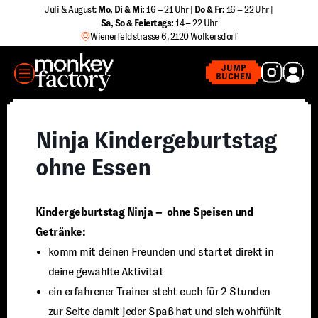
Zum
Juli & August:
Mo, Di & Mi:
16 – 21 Uhr |
Do & Fr:
16 – 22 Uhr |
Sa
,
So & Feiertags:
14 – 22 Uhr
Inhalt
Wienerfeldstrasse 6, 2120 Wolkersdorf
springen
MENÜ
JUMP
BUCHEN
Ninja Kindergeburtstag
ohne Essen
Kindergeburtstag Ninja – ohne Speisen und
Getränke:
komm mit deinen Freunden und startet direkt in
deine gewählte Aktivität
ein erfahrener Trainer steht euch für 2 Stunden
zur Seite damit jeder Spaß hat und sich wohlfühlt