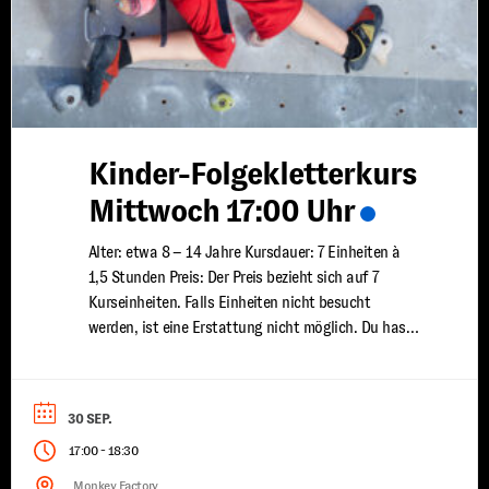
Kinder-Folgekletterkurs
Mittwoch 17:00 Uhr
Alter: etwa 8 – 14 Jahre Kursdauer: 7 Einheiten à
1,5 Stunden Preis: Der Preis bezieht sich auf 7
Kurseinheiten. Falls Einheiten nicht besucht
werden, ist eine Erstattung nicht möglich. Du hast
bereits erste Klettererfahrungen gesammelt und
möchtest deine Fähigkeiten weiter ausbauen? In
unserem Kinder Fortgeschrittenen Kletterkurs
30 SEP.
vertiefen wir dein Wissen und deine Technik, damit
-
17:00
18:30
...
Monkey Factory