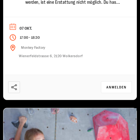
werden, ist eine Erstattung nicht möglich. Du hast
bereits erste Klettererfahrungen gesammelt und
möchtest deine Fähigkeiten weiter ausbauen? In
unserem Kinder Fortgeschrittenen Kletterkurs
07 OKT.
vertiefen wir dein Wissen und deine Technik, damit
-
17:00
18:30
...
Monkey Factory
Wienerfeldstrasse 6, 2120 Wolkersdorf
ANMELDEN