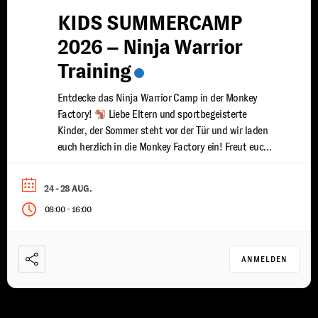
KIDS SUMMERCAMP
2026 – Ninja Warrior
Training
Entdecke das Ninja Warrior Camp in der Monkey
Factory!
Liebe Eltern und sportbegeisterte
Kinder, der Sommer steht vor der Tür und wir laden
euch herzlich in die Monkey Factory ein! Freut euch
auf unser spannendes Ninja Warrior Camp, das vom
24. bis 28. August 2026 stattfinden wird. Entdecke
24 - 28 AUG.
das aufregende Ninja Warrior Camp – die ...
-
08:00
16:00
ANMELDEN