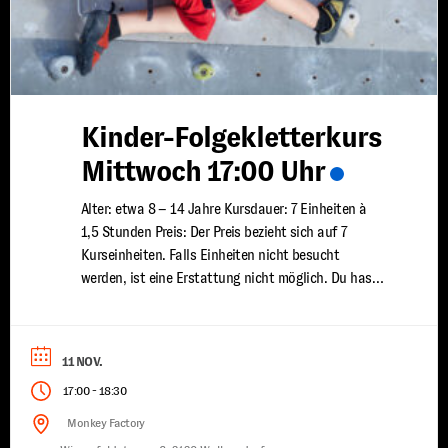
Kinder-Folgekletterkurs
Mittwoch 17:00 Uhr
Alter: etwa 8 – 14 Jahre Kursdauer: 7 Einheiten à
1,5 Stunden Preis: Der Preis bezieht sich auf 7
Kurseinheiten. Falls Einheiten nicht besucht
werden, ist eine Erstattung nicht möglich. Du hast
bereits erste Klettererfahrungen gesammelt und
möchtest deine Fähigkeiten weiter ausbauen? In
unserem Kinder Fortgeschrittenen Kletterkurs
11 NOV.
vertiefen wir dein Wissen und deine Technik, damit
-
17:00
18:30
...
Monkey Factory