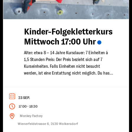
Kinder-Folgekletterkurs
Mittwoch 17:00 Uhr
Alter: etwa 8 – 14 Jahre Kursdauer: 7 Einheiten à
1,5 Stunden Preis: Der Preis bezieht sich auf 7
Kurseinheiten. Falls Einheiten nicht besucht
werden, ist eine Erstattung nicht möglich. Du hast
bereits erste Klettererfahrungen gesammelt und
möchtest deine Fähigkeiten weiter ausbauen? In
unserem Kinder Fortgeschrittenen Kletterkurs
23 SEP.
vertiefen wir dein Wissen und deine Technik, damit
-
17:00
18:30
...
Monkey Factory
Wienerfeldstrasse 6, 2120 Wolkersdorf