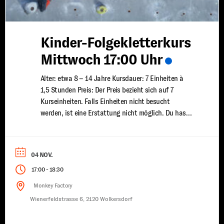
Kinder-Folgekletterkurs
Mittwoch 17:00 Uhr
Alter: etwa 8 – 14 Jahre Kursdauer: 7 Einheiten à
1,5 Stunden Preis: Der Preis bezieht sich auf 7
Kurseinheiten. Falls Einheiten nicht besucht
werden, ist eine Erstattung nicht möglich. Du hast
bereits erste Klettererfahrungen gesammelt und
möchtest deine Fähigkeiten weiter ausbauen? In
unserem Kinder Fortgeschrittenen Kletterkurs
04 NOV.
vertiefen wir dein Wissen und deine Technik, damit
-
17:00
18:30
...
Monkey Factory
Wienerfeldstrasse 6, 2120 Wolkersdorf