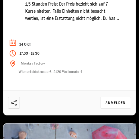
1,5 Stunden Preis: Der Preis bezieht sich auf 7
Kurseinheiten. Falls Einheiten nicht besucht
werden, ist eine Erstattung nicht möglich. Du hast
bereits erste Klettererfahrungen gesammelt und
möchtest deine Fähigkeiten weiter ausbauen? In
unserem Kinder Fortgeschrittenen Kletterkurs
14 OKT.
vertiefen wir dein Wissen und deine Technik, damit
-
17:00
18:30
...
Monkey Factory
Wienerfeldstrasse 6, 2120 Wolkersdorf
ANMELDEN