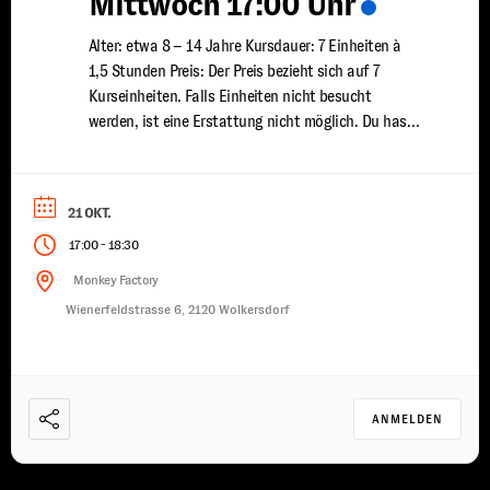
Mittwoch 17:00 Uhr
Alter: etwa 8 – 14 Jahre Kursdauer: 7 Einheiten à
1,5 Stunden Preis: Der Preis bezieht sich auf 7
Kurseinheiten. Falls Einheiten nicht besucht
werden, ist eine Erstattung nicht möglich. Du hast
bereits erste Klettererfahrungen gesammelt und
möchtest deine Fähigkeiten weiter ausbauen? In
unserem Kinder Fortgeschrittenen Kletterkurs
21 OKT.
vertiefen wir dein Wissen und deine Technik, damit
-
17:00
18:30
...
Monkey Factory
Wienerfeldstrasse 6, 2120 Wolkersdorf
ANMELDEN