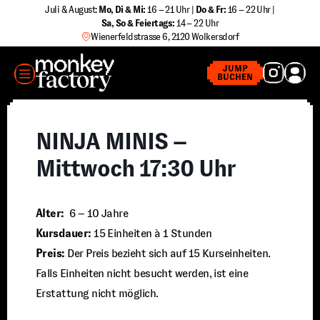
Zum
Juli & August:
Mo, Di & Mi:
16 – 21 Uhr |
Do & Fr:
16 – 22 Uhr |
Sa
,
So & Feiertags:
14 – 22 Uhr
Inhalt
Wienerfeldstrasse 6, 2120 Wolkersdorf
springen
MENÜ
JUMP
BUCHEN
NINJA MINIS –
Mittwoch 17:30 Uhr
Alter:
6 – 10 Jahre
Kursdauer:
15 Einheiten à 1 Stunden
Preis:
Der Preis bezieht sich auf 15 Kurseinheiten.
Falls Einheiten nicht besucht werden, ist eine
Erstattung nicht möglich.