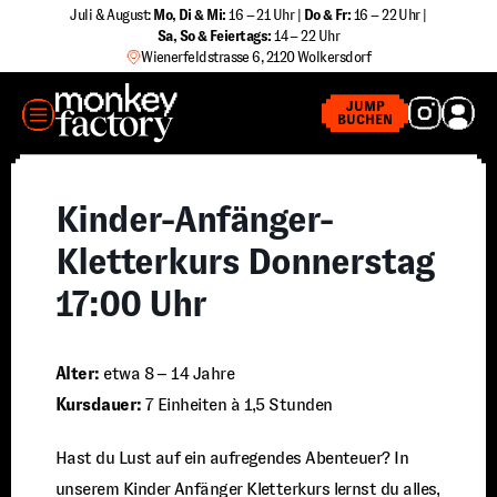
Zum
Juli & August:
Mo, Di & Mi:
16 – 21 Uhr |
Do & Fr:
16 – 22 Uhr |
Sa
,
So & Feiertags:
14 – 22 Uhr
Inhalt
Wienerfeldstrasse 6, 2120 Wolkersdorf
springen
MENÜ
JUMP
BUCHEN
Kinder-Anfänger-
Kletterkurs Donnerstag
17:00 Uhr
Alter:
etwa 8 – 14 Jahre
Kursdauer:
7 Einheiten à 1,5 Stunden
Hast du Lust auf ein aufregendes Abenteuer? In
unserem Kinder Anfänger Kletterkurs lernst du alles,