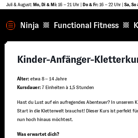
Zum
Juli & August:
Mo, Di & Mi:
16 – 21 Uhr |
Do & Fr:
16 – 22 Uhr |
Sa
,
So 
Inhalt
springen
MENÜ
Ninja
Functional Fitness
K
Kinder-Anfänger-Kletterku
Alter:
etwa 8 – 14 Jahre
Kursdauer:
7 Einheiten à 1,5 Stunden
Hast du Lust auf ein aufregendes Abenteuer? In unserem Kin
Start in die Kletterwelt brauchst! Dieser Kurs ist perfekt f
nun hoch hinaus möchtest.
Was erwartet dich?