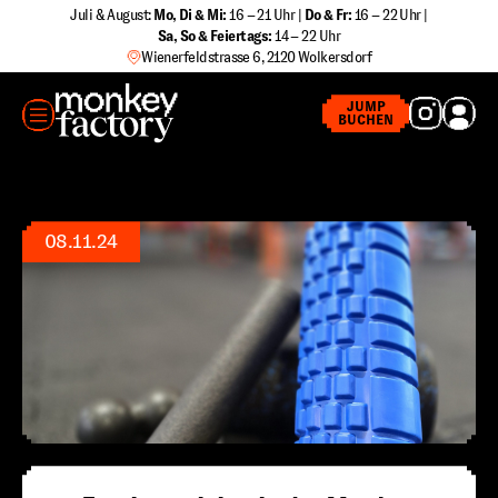
Zum
Juli & August:
Mo, Di & Mi:
16 – 21 Uhr |
Do & Fr:
16 – 22 Uhr |
Sa
,
So & Feiertags:
14 – 22 Uhr
Inhalt
Wienerfeldstrasse 6, 2120 Wolkersdorf
springen
MENÜ
JUMP
BUCHEN
08.11.24