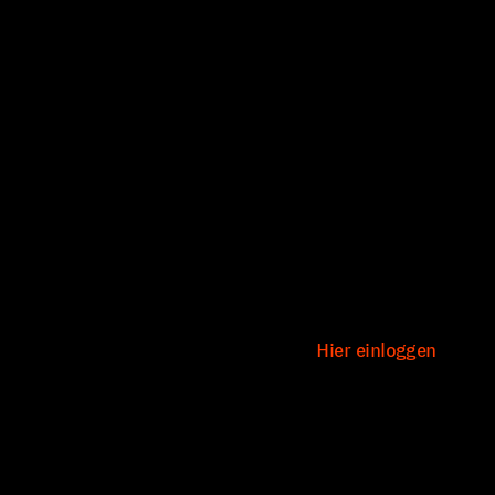
Vorname
Nachname
E-Mail-Adresse
E-Mail-Adresse bestätigen
Hast du schon einen Account?
Hier einloggen
Erweiterte Informationen
*
zur Mitgliedschaft