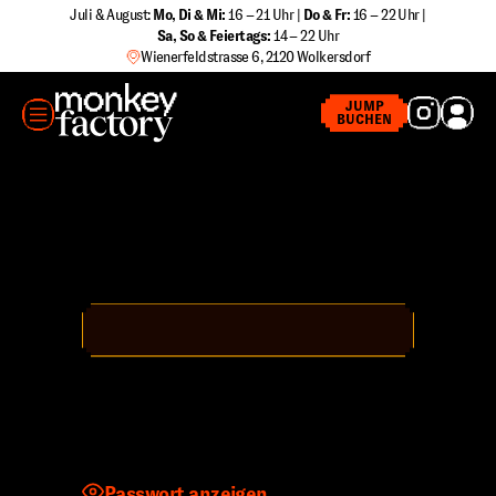
Zum
Juli & August:
Mo, Di & Mi:
16 – 21 Uhr |
Do & Fr:
16 – 22 Uhr |
Sa
,
So & Feiertags:
14 – 22 Uhr
Inhalt
Wienerfeldstrasse 6, 2120 Wolkersdorf
springen
MENÜ
JUMP
BUCHEN
Benutzername oder E-Mail-Adresse
Passwort
Passwort anzeigen