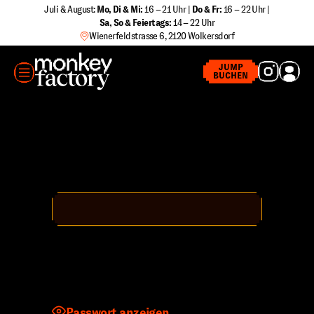
Zum
Juli & August:
Mo, Di & Mi:
16 – 21 Uhr |
Do & Fr:
16 – 22 Uhr |
Sa
,
So & Feiertags:
14 – 22 Uhr
Inhalt
Wienerfeldstrasse 6, 2120 Wolkersdorf
springen
MENÜ
JUMP
BUCHEN
Benutzername oder E-Mail-Adresse
Passwort
Passwort anzeigen