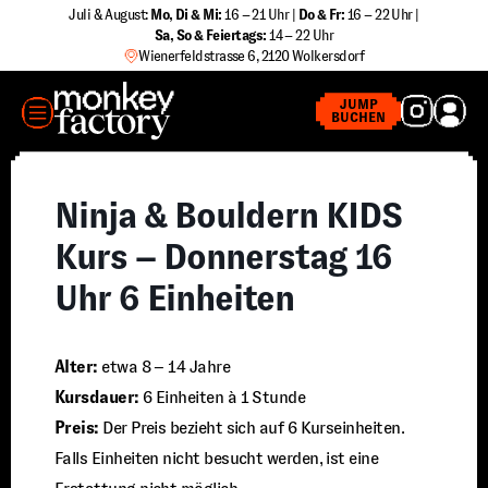
Zum
Juli & August:
Mo, Di & Mi:
16 – 21 Uhr |
Do & Fr:
16 – 22 Uhr |
Sa
,
So & Feiertags:
14 – 22 Uhr
Inhalt
Wienerfeldstrasse 6, 2120 Wolkersdorf
springen
MENÜ
JUMP
BUCHEN
Ninja & Bouldern KIDS
Kurs – Donnerstag 16
Uhr 6 Einheiten
Alter:
etwa 8 – 14 Jahre
Kursdauer:
6 Einheiten à 1 Stunde
Preis:
Der Preis bezieht sich auf 6 Kurseinheiten.
Falls Einheiten nicht besucht werden, ist eine