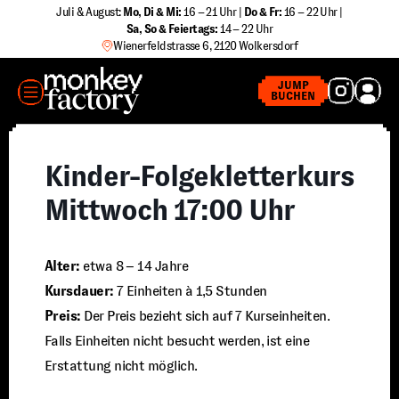
Zum
Juli & August:
Mo, Di & Mi:
16 – 21 Uhr |
Do & Fr:
16 – 22 Uhr |
Sa
,
So & Feiertags:
14 – 22 Uhr
Inhalt
Wienerfeldstrasse 6, 2120 Wolkersdorf
springen
MENÜ
JUMP
BUCHEN
Kinder-Folgekletterkurs
Mittwoch 17:00 Uhr
Alter:
etwa 8 – 14 Jahre
Kursdauer:
7 Einheiten à 1,5 Stunden
Preis:
Der Preis bezieht sich auf 7 Kurseinheiten.
Falls Einheiten nicht besucht werden, ist eine
Erstattung nicht möglich.