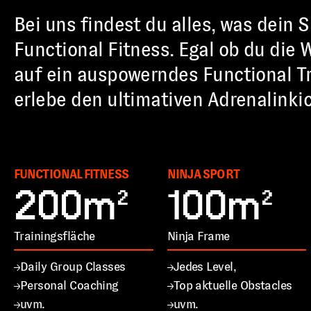
Bei uns findest du alles, was dein 
Functional Fitness. Egal ob du die 
auf ein auspowerndes Functional Tra
erlebe den ultimativen Adrenalinki
FUNCTIONAL FITNESS
NINJA SPORT
Vorschlage
200m²
100m²
Trainingsfläche
Ninja Frame
Daily Group Classes
Jedes Level,
Personal Coaching
Top aktuelle Obstacles
uvm.
uvm.