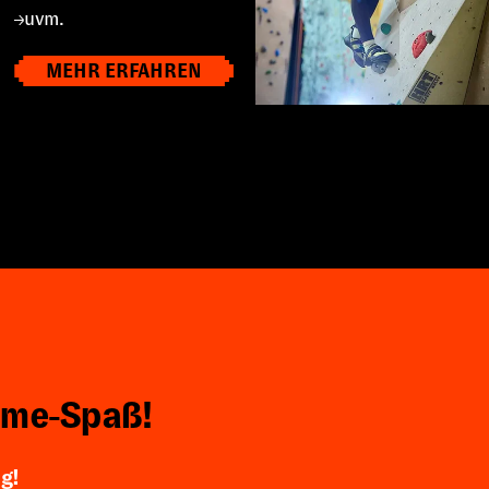
uvm.
MEHR ERFAHREN
ime‑Spaß!
g!