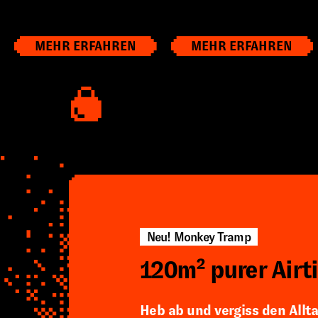
MEHR ERFAHREN
MEHR ERFAHREN
Neu! Monkey Tramp
120m² purer Airt
Heb ab und vergiss den Allta