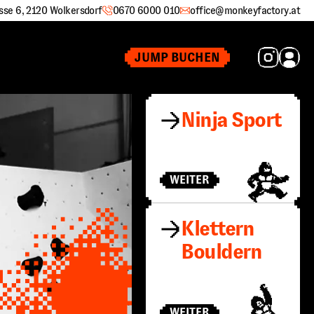
sse 6, 2120 Wolkersdorf
0670 6000 010
office@monkeyfactory.at
JUMP BUCHEN
Ninja Sport
WEITER
Klettern
Bouldern
WEITER