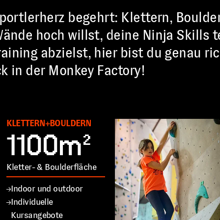
Sportlerherz begehrt: Klettern, Boulde
Wände hoch willst, deine Ninja Skills
ining abzielst, hier bist du genau r
ck in der Monkey Factory!
KLETTERN+BOULDERN
1100m²
Kletter- & Boulderfläche
Indoor und outdoor
Individuelle
Kursangebote