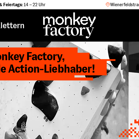
& Feiertags:
14 – 22 Uhr
Wienerfeldstra
lettern
nkey Factory,
le Action-Liebhaber!