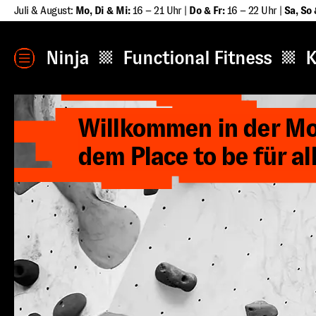
Zum
Juli & August:
Mo, Di & Mi:
16 – 21 Uhr |
Do & Fr:
16 – 22 Uhr |
Sa
,
So 
Inhalt
springen
MENÜ
Ninja
Functional Fitness
K
Willkommen in der Mo
dem Place to be für al